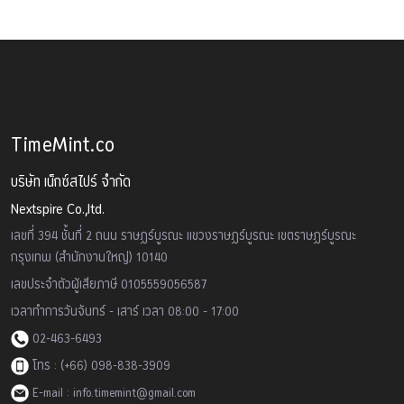
TimeMint.co
บริษัท เน็กซ์สไปร์ จำกัด
Nextspire Co.,ltd.
เลขที่ 394 ชั้นที่ 2 ถนน ราษฏร์บูรณะ แขวงราษฏร์บูรณะ เขตราษฏร์บูรณะ
กรุงเทพ (สำนักงานใหญ่) 10140
เลขประจำตัวผู้เสียภาษี 0105559056587
เวลาทำการวันจันทร์ - เสาร์ เวลา 08:00 - 17:00
02-463-6493
โทร : (+66) 098-838-3909
E-mail : info.timemint@gmail.com