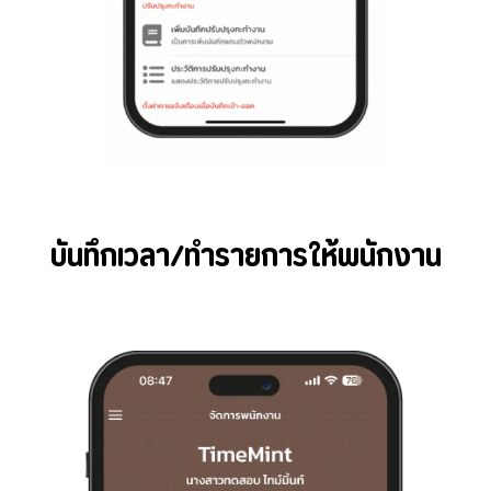
บันทึกเวลา/ทำรายการให้พนักงาน