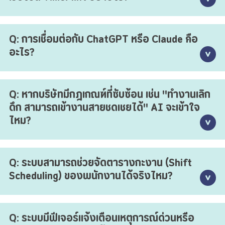
"พิมพ์แชทถามด้วยภาษาไทย" ระบบ AI จะไปค้นหาข้อมูลและ
สรุปคำตอบกลับมาให้คุณทันที โดยที่คุณไม่ต้องมีความรู้ด้านเท
A: การดูรายงานแบบเดิม คุณต้องเข้าเมนู คัดกรองข้อมูล และนำ
คนิคใดๆ เลย
Q: การเชื่อมต่อกับ ChatGPT หรือ Claude คือ
ตาราง Excel มาคำนวณต่อด้วยตัวเอง แต่สำหรับ AI Connect
อะไร?
คุณสามารถถามผลลัพธ์ที่ต้องการได้โดยตรง เช่น พิมพ์ถามว่า
"เดือนนี้ใครมาสายบ่อยที่สุด 3 อันดับแรก" ระบบจะคำนวณและ
แจ้งรายชื่อให้คุณทราบได้ในไม่กี่วินาที ช่วยประหยัดเวลาได้
A: ChatGPT และ Claude คือระบบสมองกลอัจฉริยะ (AI) ระดับ
มากกว่าเดิม
Q: หากบริษัทมีกฎเกณฑ์ที่ซับซ้อน เช่น "ทำงานเลิก
โลกที่มีความเชี่ยวชาญในการสื่อสารและวิเคราะห์ข้อมูล สิ่งที่
ดึก สามารถเข้างานสายชดเชยได้" AI จะเข้าใจ
TimeMint ทำคือการเชื่อมโยงข้อมูลเวลาเข้างานขององค์กรคุณ
ไหม?
เข้ากับ AI เหล่านี้ เพื่อให้ AI ช่วยคุณคิด คำนวณ และสรุปข้อมูล
ได้อย่างแม่นยำและรวดเร็วที่สุด
A: เข้าใจและคำนวณได้อย่างแม่นยำ** คุณสามารถพิมพ์สั่งงาน
Q: ระบบสามารถช่วยจัดตารางกะงาน (Shift
ได้ทันที เช่น "ช่วยเช็กรายชื่อพนักงานที่มาสาย แต่มีประวัติอยู่ทำ
Scheduling) ของพนักงานได้จริงไหม?
โอทีจนดึกเมื่อคืนนี้ให้หน่อย" ระบบจะทำการตรวจสอบประวัติและ
คัดกรองรายชื่อพนักงานที่ปฏิบัติถูกต้องตามกฎมาให้คุณทันที
A: ได้แน่นอน เพียงคุณพิมพ์สั่งงาน เช่น "ช่วยจัดตารางงาน
Q: ระบบมีฟีเจอร์แจ้งเตือนเหตุการณ์ด่วนหรือ
เดือนหน้า โดยสลับกะเช้าและกะดึกให้พนักงานทุกคนอย่างเท่า