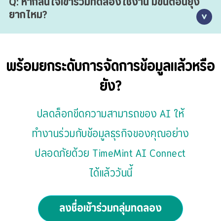
Q: หากสนใจเข้าร่วมทดลองใช้งาน มีขั้นตอนยุ่ง
เพียงอุปกรณ์ของคุณสามารถเชื่อมต่ออินเทอร์เน็ตและเปิดใช้งาน
ยากไหม?
หน้าเว็บเพื่อพิมพ์แชทได้ ก็สามารถใช้งานได้ทันที โดยไม่ต้องติด
ตั้งโปรแกรมเพิ่มเติมและไม่หน่วงเครื่
A: ง่ายมาก เพียงทำตามขั้นตอนการเชื่อมต่อระบบของ
TimeMint (ใช้เวลาตั้งค่าครั้งแรกเพียง 10-15 นาที) หลังจากนั้น
พร้อมยกระดับการจัดการข้อมูลแล้วหรือ
คุณก็สามารถเริ่มพิมพ์ถาม-ตอบเป็นภาษาไทย และเปิด
ยัง?
ประสบการณ์การบริหารงานบุคคลรูปแบบใหม่ได้ทันที
ปลดล็อกขีดความสามารถของ AI ให้
ทำงานร่วมกับข้อมูลธุรกิจของคุณอย่าง
ปลอดภัยด้วย TimeMint AI Connect
ได้แล้ววันนี้
ลงชื่อเข้าร่วมกลุ่มทดลอง