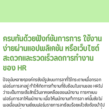
ครบทันด้วยฟังก์ชันการการ ใช้งาน
ง่ายผ่านแอปพลิเคชัน หรือเว็บไซต์
สะดวกและรวดเร็วลดการทํางาน
ของ HR
ปัจจุบันหลายๆองค์กรยังมีรูปแบบการลาที่ใช้กระดาษเพื่อกรอก
ฟอร์มการลาอยู่ ทําให้เกิดการทํางานที่ซับซ้อนในงานของ HRไม่
ว่าจะเป็นการแจ้งสิทธิ์วันลาคงเหลือของพนักงาน การหาแบบ
ฟอร์มการลาให้พนักงาน เพื่อให้พนักงานทําการลา แค่นั้นยังไม่
พอเมื่อพนักงานเขียนฟอร์มรายการลาเรียบร้อยแล้วยังต้องนําไป