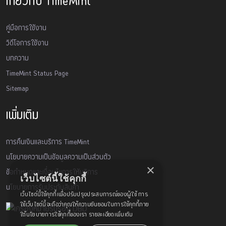
เกี่ยวกับ TimeMint
คู่มือการใช้งาน
วิดีโอการใช้งาน
บทความ
TimeMint Status Page
Sitemap
เพิ่มเติม
การคืนเงินและบริการ TimeMint
นโยบายความเป็นข้อมูลความเป็นส่วนตัว
×
ข้อกำหนดและเงื่อนไขการให้บริการ
เว็บไซต์นี้ใช้คุกกี้
นโยบายการรับประกันสินค้า
เว็บไซต์นี้ใช้คุกกี้เพื่อปรับปรุงประสบการณ์ของผู้ใช้ การ
ใช้เว็บไซต์นี้จะถือว่าคุณให้ความยินยอมในการใช้คุกกี้ภาย
ใต้นโยบายการใช้คุกกี้ของเรา
รายละเอียดเพิ่มเติม