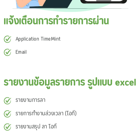
แจ้งเตือนการทำรายการผ่าน
Application TimeMint
Email
รายงานข้อมูลรายการ รูปแบบ excel
รายงานการลา
รายการทำงานล่วงเวลา (โอที)
รายงานสรุป ลา โอที