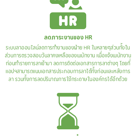
ลดภาระงานของ HR
ระบบลาออนไลน์ลดการทำงานของฝ่าย HR ในหลายๆส่วนทั้งใน
ส่วนการตรวจสอบวันลาคงเหลือของพนักงาน เพื่อแจ้งพนักงาน
ก่อนทำรายการลาเข้ามา ลดการติดต่อเอกสารการลาต่างๆ โดยที่
แอปฯสามารถแนบเอกสารประกอบการลาได้ทั้งก่อนและหลังการ
ลา รวมทั้งการลดปริมาณการใช้กระดาษในองค์กรได้อีกด้วย