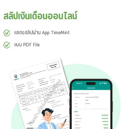
สลิปเงินเดือนออนไลน์
แสดงสลิปผ่าน App TimeMint
แบบ PDF File