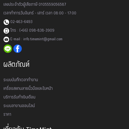
เลขประจำตัวผู้เสียภาษี 0105559056587
เวลาทำการวันจันทร์ - เสาร์ เวลา 08:00 - 17:00
02-463-6493
โทร : (+66) 098-838-3909
E-mail : info.timemint@gmail.com
ผลิตภัณฑ์
ระบบบันทึกเวลาทำงาน
เครื่องสเเกนลายนิ้วมือและใบหน้า
บริการรับทำเงินเดือน
ระบบลางานออนไลน์
ราคา