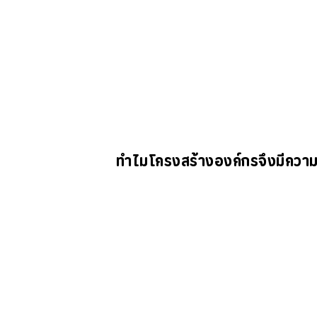
ทำไมโครงสร้างองค์กรจึงมีควา