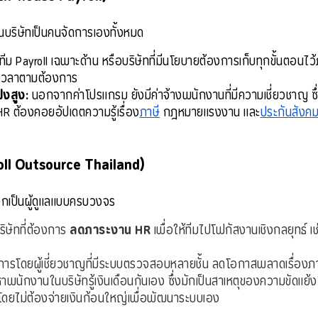
บริษัทเป็นคนจัดการเองทั้งหมด
ทีม Payroll เฉพาะด้าน หรือบริษัทที่มีนโยบายต้องการเก็บทุกขั้นตอนไว้
ดเวลาตามต้องการ
ฝงสูง:
 นอกจากค่าโปรแกรม ยังมีค่าจ้างพนักงานที่มีความเชี่ยวชาญ ซึ่
HR ต้องคอยอัปเดตความรู้เรื่อง
ภาษี
 กฎหมายแรงงาน และ
ประกันสังค
roll Outsource Thailand)
อกเป็นผู้ดูแลแบบครบวงจร
ิษัทที่ต้องการ 
ลดภาระงาน HR
 เพื่อให้ทีมไปโฟกัสงานเชิงกลยุทธ์
นการโดยผู้เชี่ยวชาญที่มีระบบตรวจสอบหลายชั้น ลดโอกาสพลาดเรื่องภ
าพนักงานในบริษัทรู้เงินเดือนกันเอง ซึ่งมักเป็นสาเหตุของความขัดแย
โดยไม่ต้องจ่ายเงินก้อนใหญ่เพื่อพัฒนาระบบเอง