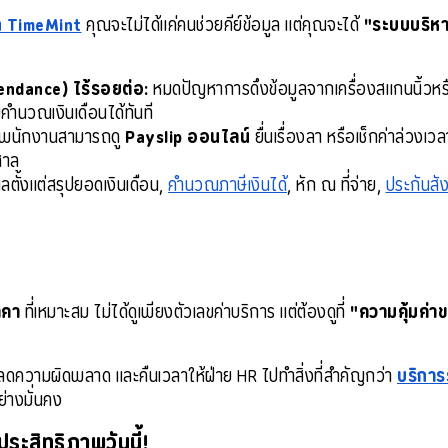
าก TimeMint
 คุณจะไม่ได้แค่คนช่วยคีย์ข้อมูล แต่คุณจะได้ 
"ระบบบริหา
endance) ไร้รอยต่อ:
 หมดปัญหาการดึงข้อมูลจากเครื่องสแกนนิ้วหร
บบคำนวณเงินเดือนได้ทันที
 พนักงานสามารถดู 
Payslip ออนไลน์
 ยื่นเรื่องลา หรือเช็กค่าล่วงเ
ศาล
แลตั้งแต่สรุปยอดเงินเดือน, 
คำนวณภาษีเงินได้
, หัก ณ ที่จ่าย, 
ประกันสั
าคา
ที่เหมาะสม ไม่ได้ดูเพียงตัวเลขค่าบริการ แต่ต้องดูที่
"ความคุ้มค่า
ดความผิดพลาด และคืนเวลาให้ฝ่าย HR ไปทำสิ่งที่สำคัญกว่า
บริการ
ย่างมั่นคง
ีประสิทธิภาพวันนี้!