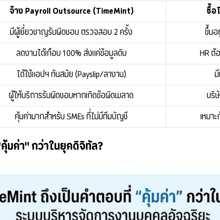
จ้าง Payroll Outsource (TimeMint)
ซื้
มีผู้เชี่ยวชาญรับผิดชอบ ตรวจสอบ 2 ครั้ง
ขึ้น
ลดงานได้เกือบ 100% ส่งแค่ข้อมูลดิบ
HR ต้
ได้ใช้แอปฯ ทันสมัย (Payslip/ลางาน)
ม
ผู้ให้บริการรับผิดชอบหากเกิดข้อผิดพลาด
บริษ
คุ้มค่ามากสำหรับ SMEs ที่ไม่มีทีมบัญชี
เหมาะก
ุ้มค่า" กว่าในยุคดิจิทัล?