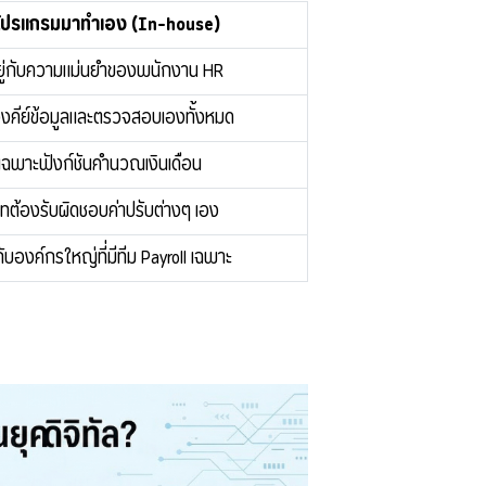
อโปรแกรมมาทำเอง (In-house)
อยู่กับความแม่นยำของพนักงาน HR
องคีย์ข้อมูลและตรวจสอบเองทั้งหมด
ีเฉพาะฟังก์ชันคำนวณเงินเดือน
ัทต้องรับผิดชอบค่าปรับต่างๆ เอง
ับองค์กรใหญ่ที่มีทีม Payroll เฉพาะ