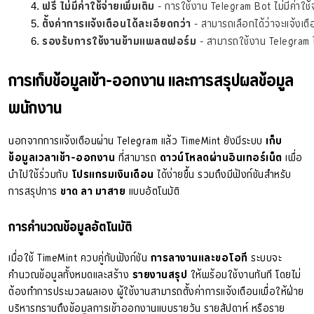
ฟรี ไม่มีค่าใช้จ่ายเพิ่มเติม
 - การใช้งาน Telegram Bot ไม่มีค่าใช้
ตั้งค่าการแจ้งเตือนได้ละเอียดกว่า
 - สามารถเลือกได้ว่าจะแจ้ง
รองรับการใช้งานข้ามแพลตฟอร์ม
 - สามารถใช้งาน Telegram ไ
การเก็บข้อมูลเข้า-ออกงาน และการสรุปผลข้อมูล
พนักงาน
นอกจากการแจ้งเตือนผ่าน Telegram แล้ว TimeMint ยังมีระบบ
เก็บ
ข้อมูลเวลาเข้า-ออกงาน
ที่สามารถ
ดาวน์โหลดผ่านอินเทอร์เน็ต
เพื่อ
นำไปใช้ร่วมกับ
โปรแกรมเงินเดือน
ได้ง่ายขึ้น รวมถึงมีฟังก์ชันสำหรับ
การสรุปการ
ขาด ลา มาสาย
แบบอัตโนมัติ
การคำนวณข้อมูลอัตโนมัติ
เมื่อใช้ TimeMint ควบคู่กับฟังก์ชัน
การลางานและขอโอที
ระบบจะ
คำนวณข้อมูลทั้งหมดและสร้าง
รายงานสรุป
ให้พร้อมใช้งานทันที โดยไม่
ต้องทำการประมวลผลเอง ผู้ใช้งานสามารถตั้งค่าการแจ้งเตือนเพื่อให้ฝ่าย
บริหารทราบถึงข้อมูลการเข้าออกงานแบบรายวัน รายสัปดาห์ หรือราย