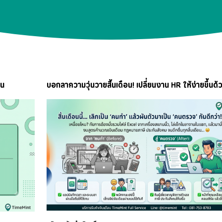
อน
บอกลาความวุ่นวายสิ้นเดือน! เปลี่ยนงาน HR ให้ง่ายขึ้นด้