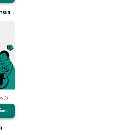
ทำ Payroll เองวุ่นวายไหม? ปีใหม่นี้...ให้ TimeMint จัดการแทนคุณ
เริ่มระบบใหม่เดือนมกราคมนี้ได้เลย ง่าย ครบ จบในที่เดียว บริการรับทำเงินเดือน
ิ่มเติม
ก